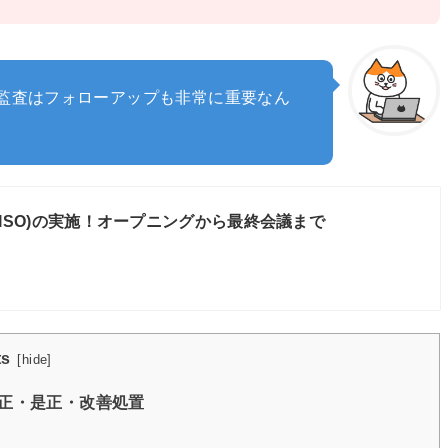
監査はフォローアップも非常に重要なん
(ISO)の実施！オープニングから最終会議まで
ts
[
hide
]
正・是正・改善処置