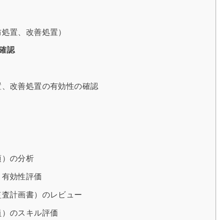
予防処置、改善処置）
確認
処置、改善処置の有効性の確認
項）の分析
と有効性評価
（監査計画書）のレビュー
査員）のスキル評価