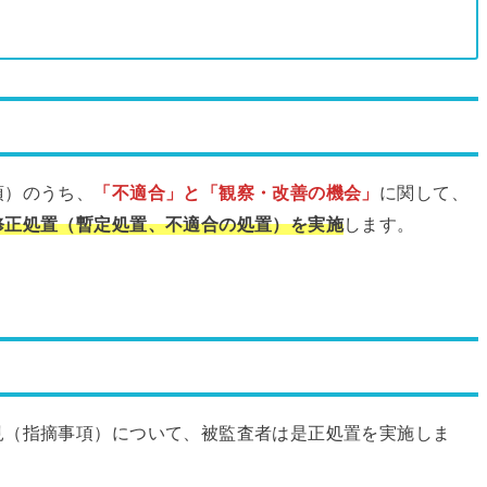
）
項）のうち、
「不適合」と「観察・改善の機会」
に関して、
修正処置（暫定処置、不適合の処置）を実施
します。
見（指摘事項）について、被監査者は是正処置を実施しま