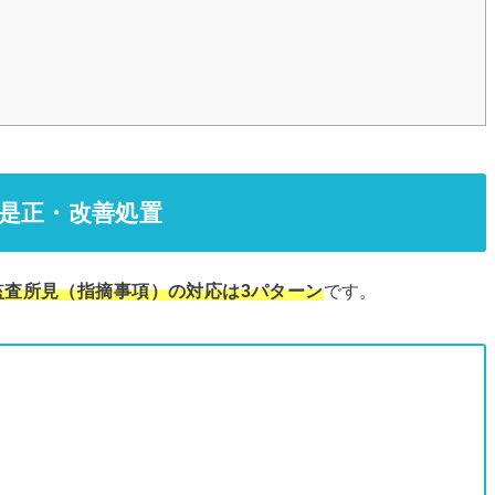
是正・改善処置
監査所見（指摘事項）の対応は3パターン
です。
）