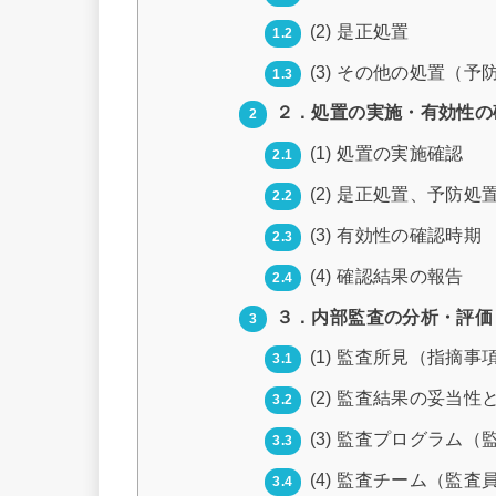
(2) 是正処置
1.2
(3) その他の処置（
1.3
２．処置の実施・有効性の
2
(1) 処置の実施確認
2.1
(2) 是正処置、予防
2.2
(3) 有効性の確認時期
2.3
(4) 確認結果の報告
2.4
３．内部監査の分析・評価
3
(1) 監査所見（指摘事
3.1
(2) 監査結果の妥当性
3.2
(3) 監査プログラム
3.3
(4) 監査チーム（監
3.4